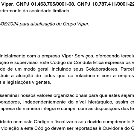
 Viper
,
CNPJ 01.463.705/0001-08
,
CNPJ 10.787.411/0001-2
uadramento de sociedade limitada.
/08/2024 para atualização do Grupo Viper.
inicialmente com a empresa Viper Serviços, oferecendo terce
epção e supervisão. Este Código de Conduta Ética expressa os
ade de um modo geral, incluindo seus Colaboradores, Parce
struir a atuação de todos que se relacionam com a empre
 e legislações vigentes.
sseminar nossos valores organizacionais para que estes sejam
boradores, independentemente do nível hierárquico, assim 
presa de maneira íntegra e cumprir com as disposições das lei
dade com este Código e fiscalizar o seu devido cumprimento. 
a violação a este Código devem ser reportadas à Ouvidoria d