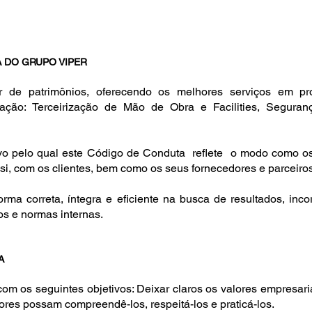
A DO GRUPO VIPER
 de patrimônios, oferecendo os melhores serviços em pro
atuação: Terceirização de Mão de Obra e Facilities, Segu
o pelo qual este Código de Conduta reflete o modo como os 
si, com os clientes, bem como os seus fornecedores e parceir
ma correta, íntegra e eficiente na busca de resultados, inc
s e normas internas.
TA
m os seguintes objetivos: Deixar claros os valores empresari
ores possam compreendê-los, respeitá-los e praticá-los.